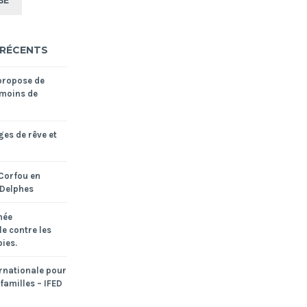
 RÉCENTS
propose de
moins de
ges de rêve et
Corfou en
 Delphes
née
le contre les
ies.
rnationale pour
 familles – IFED