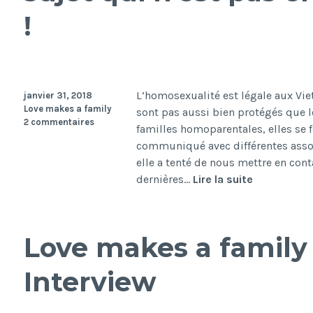
!
L’homosexualité est légale aux V
janvier 31, 2018
Love makes a family
sont pas aussi bien protégés que 
2 commentaires
familles homoparentales, elles se f
communiqué avec différentes assoc
elle a tenté de nous mettre en con
Homoparent
dernières…
Lire la suite
au
Vietnam,
un
Love makes a family
sujet
qui
Interview
n’est
pas
encore