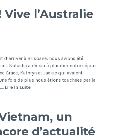
Calédonie
 Vive l’Australie
–
quelques
images
 d’arriver à Brisbane, nous avions été
iel. Natacha a réussi à planifier notre séjour
 Grace, Kathryn et Jackie qui avaient
ne fois de plus nous étions touchées par la
Brisbane
e.…
Lire la suite
arc-
en-
ciel
Vietnam, un
!
Vive
ncore d’actualité
l’Australie