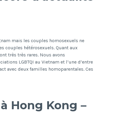
!
ietnam mais les couples homosexuels ne
les couples hétérosexuels. Quant aux
ont très très rares. Nous avons
iations LGBTQI au Vietnam et l’une d’entre
tact avec deux familles homoparentales. Ces
alité
 à Hong Kong –