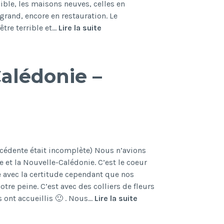
ible, les maisons neuves, celles en
 grand, encore en restauration. Le
Nouvelle-
être terrible et…
Lire la suite
Zélande
-
Ile
alédonie –
du
Sud-
partie
1
écédente était incomplète) Nous n’avions
 et la Nouvelle-Calédonie. C’est le coeur
e avec la certitude cependant que nos
tre peine. C’est avec des colliers de fleurs
Séjour
 ont accueillis 🙂 . Nous…
Lire la suite
en
Nouvelle-