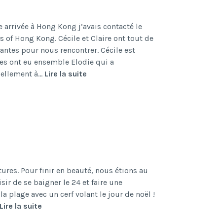
re arrivée à Hong Kong j’avais contacté le
of Hong Kong. Cécile et Claire ont tout de
antes pour nous rencontrer. Cécile est
lles ont eu ensemble Elodie qui a
Love
tuellement à…
Lire la suite
makes
a
family
à
Hong
Kong
–
Interview
ures. Pour finir en beauté, nous étions au
sir de se baigner le 24 et faire une
la plage avec un cerf volant le jour de noël !
Fêtes
Lire la suite
de