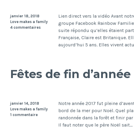
d’actualité
!
Lien direct vers la vidéo Avant not
janvier 18, 2018
Love makes a family
groupe Facebook Rainbow Families 
4 commentaires
suite répondu qu’elles étaient part
Française, Claire est Britanique. E
aujourd’hui 5 ans. Elles vivent ac
Fêtes de fin d’année
Notre année 2017 fut pleine d’avent
janvier 14, 2018
Love makes a family
bord de la mer pour Noël. Quel plai
1 commentaire
randonnée dans la forêt et finir par 
Il faut noter que le père Noël sait…