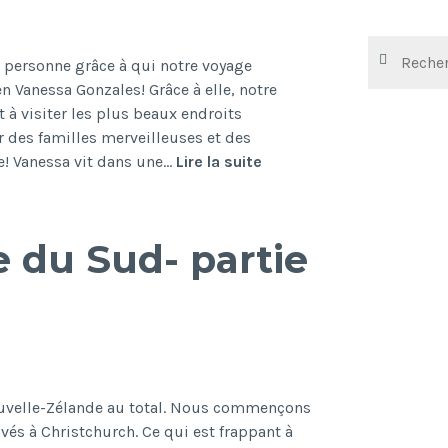
Rechercher :
ne personne grâce à qui notre voyage
en Vanessa Gonzales! Grâce à elle, notre
 à visiter les plus beaux endroits
r des familles merveilleuses et des
Rencontre
e! Vanessa vit dans une…
Lire la suite
avec
Vanessa,
co-
e du Sud- partie
presidente
d’une
association
de
familles
homoparentales
en
ouvelle-Zélande au total. Nous commençons
Australie
vés à Christchurch. Ce qui est frappant à