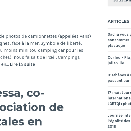
pause
s’impose
ARTICLES
Sacha vous 
de photos de camionnettes (appelées vans)
consommer 
nes, face à la mer. Symbole de liberté,
plastique
ou moins mini (ou camping car pour les
ches), nous faisait de l’œil. Campings
Corfou – Pla
jolie ville
La
2 en…
Lire la suite
Nouvelle-
D’Athènes à 
Zélande,
passant par
sans
ssa, co-
Van
17 mai :Jour
internationa
et
ociation de
LGBTQI+phob
sans
regrets.
Journée inte
ales en
l’égalité des
2019