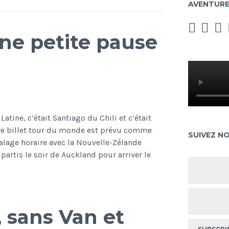
AVENTUR
Une petite pause
tine, c’était Santiago du Chili et c’était
re billet tour du monde est prévu comme
SUIVEZ N
alage horaire avec la Nouvelle-Zélande
artis le soir de Auckland pour arriver le
Santiago
du
Chili
–
 sans Van et
Une
petite