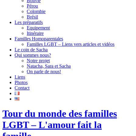
Bolivie
Pérou
Colombie
Brésil
Les préparatifs
Equipement
Itinéraire
Familles Homoparentales
Familles LGBT – Liens vers articles et vidéos
Le coin de Sacha
Qui sommes nous?
Notre projet
Natacha, Sara et Sacha
On parle de nous!
Liens
Photos
Contact
Tour du monde des familles
LGBT – L'amour fait la