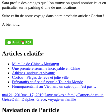
Sara profite des oranges que l’on trouve on grand nombre ici et en
particulier sur le parking d’une de nos locations.
Suite et fin de notre voyage dans notre prochain article : Corfou !
A bientôt…
Articles relatifs:
Muraille de Chine - Mutianyu
Une première semaine incroyable en Chine
Athènes, antique et vivante
Corfou - Plages de rêve et jolie ville
Préparatifs coté santé pour le Tour du Monde
Homoparentalité au Vietnam, un sujet qui n’est pas…
mai 21, 2019
mai 17, 2019
Love makes a family
Carnets de route
,
Grèce
Delfi
,
Delphes
,
Grèce
,
voyage en famille
Navigation de l’article