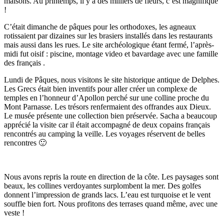
maisons. Au printemps, il y a des milliers de fleurs, c’est magnifique
!
C’était dimanche de pâques pour les orthodoxes, les agneaux
rotissaient par dizaines sur les brasiers installés dans les restaurants
mais aussi dans les rues. Le site archéologique étant fermé, l’après-
midi fut oisif : piscine, montage video et bavardage avec une famille
des français .
Lundi de Pâques, nous visitons le site historique antique de Delphes.
Les Grecs était bien inventifs pour aller créer un complexe de
temples en l’honneur d’Apollon perché sur une colline proche du
Mont Parnasse. Les trésors renfermaient des offrandes aux Dieux.
Le musée présente une collection bien préservée. Sacha a beaucoup
apprécié la visite car il était accompagné de deux copains français
rencontrés au camping la veille. Les voyages réservent de belles
rencontres 🙂
Nous avons repris la route en direction de la côte. Les paysages sont
beaux, les collines verdoyantes surplombent la mer. Des golfes
donnent l’impression de grands lacs. L’eau est turquoise et le vent
souffle bien fort. Nous profitons des terrases quand même, avec une
veste !