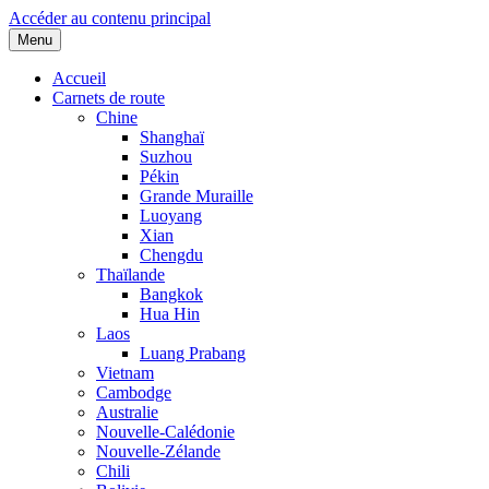
Accéder au contenu principal
Menu
Accueil
Carnets de route
Chine
Shanghaï
Suzhou
Pékin
Grande Muraille
Luoyang
Xian
Chengdu
Thaïlande
Bangkok
Hua Hin
Laos
Luang Prabang
Vietnam
Cambodge
Australie
Nouvelle-Calédonie
Nouvelle-Zélande
Chili