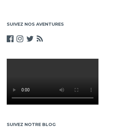
les
interviews
:
SUIVEZ NOS AVENTURES
test
des
microphones
SUIVEZ NOTRE BLOG