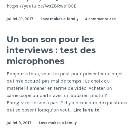
https://youtu.be/WsZ8Rws10CE
juillet 22, 2017
Love makes a family
4 commentaires
Un bon son pour les
interviews : test des
microphones
Bonjour à tous, voici un post pour présenter un sujet
qui m’a occupé pas mal de temps : Le choix du
matériel à amener en terme de vidéo. Acheter un
camescope ou partir avec un appareil photo ?
Enregistrer le son à part ? Il y a beaucoup de questions
Un
qui se posent lorsqu’on veut…
Lire la suite
bon
juillet 9, 2017
Love makes a family
son
pour