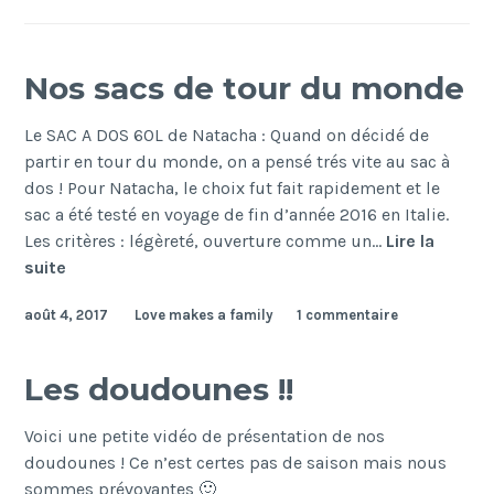
Nos sacs de tour du monde
Le SAC A DOS 60L de Natacha : Quand on décidé de
partir en tour du monde, on a pensé trés vite au sac à
dos ! Pour Natacha, le choix fut fait rapidement et le
sac a été testé en voyage de fin d’année 2016 en Italie.
Les critères : légèreté, ouverture comme un…
Lire la
Nos
suite
sacs
août 4, 2017
Love makes a family
1 commentaire
de
tour
du
Les doudounes !!
monde
Voici une petite vidéo de présentation de nos
doudounes ! Ce n’est certes pas de saison mais nous
sommes prévoyantes 🙂