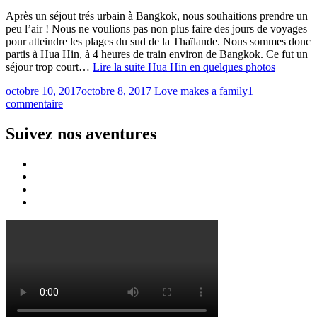
Après un séjout trés urbain à Bangkok, nous souhaitions prendre un
peu l’air ! Nous ne voulions pas non plus faire des jours de voyages
pour atteindre les plages du sud de la Thaïlande. Nous sommes donc
partis à Hua Hin, à 4 heures de train environ de Bangkok. Ce fut un
séjour trop court…
Lire la suite
Hua Hin en quelques photos
octobre 10, 2017
octobre 8, 2017
Love makes a family
1
commentaire
Suivez nos aventures