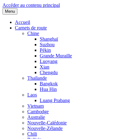
Accéder au contenu principal
Menu
Accueil
Carnets de route
Chine
Shanghaï
Suzhou
Pékin
Grande Muraille
Luoyang
Xian
Chengdu
Thaïlande
Bangkok
Hua Hin
Laos
Luang Prabang
Vietnam
Cambodge
Australie
Nouvelle-Calédonie
Nouvelle-Zélande
Chili