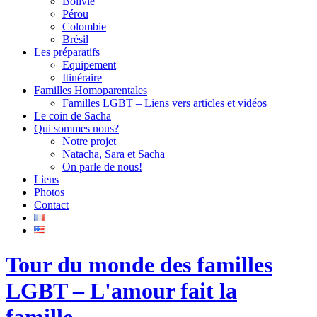
Bolivie
Pérou
Colombie
Brésil
Les préparatifs
Equipement
Itinéraire
Familles Homoparentales
Familles LGBT – Liens vers articles et vidéos
Le coin de Sacha
Qui sommes nous?
Notre projet
Natacha, Sara et Sacha
On parle de nous!
Liens
Photos
Contact
Tour du monde des familles
LGBT – L'amour fait la