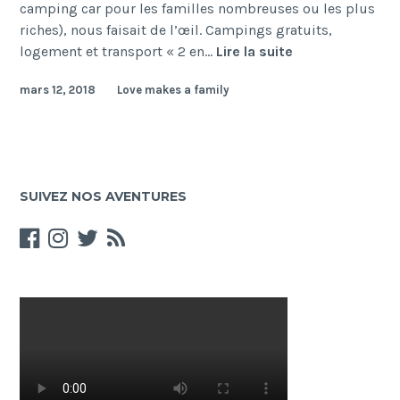
camping car pour les familles nombreuses ou les plus
riches), nous faisait de l’œil. Campings gratuits,
La
logement et transport « 2 en…
Lire la suite
Nouvelle-
mars 12, 2018
Love makes a family
Zélande,
sans
Van
et
sans
SUIVEZ NOS AVENTURES
regrets.