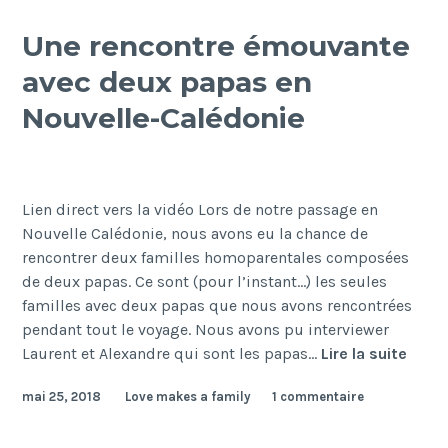
Sao
Paulo
Une rencontre émouvante
avec
avec deux papas en
l’ONG
« Les
Nouvelle-Calédonie
Mères
pour
la
diversité ».
Lien direct vers la vidéo Lors de notre passage en
Nouvelle Calédonie, nous avons eu la chance de
rencontrer deux familles homoparentales composées
de deux papas. Ce sont (pour l’instant…) les seules
familles avec deux papas que nous avons rencontrées
pendant tout le voyage. Nous avons pu interviewer
Une
Laurent et Alexandre qui sont les papas…
Lire la suite
renco
mai 25, 2018
Love makes a family
1 commentaire
émou
avec