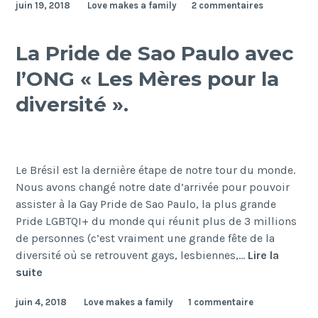
juin 19, 2018
Love makes a family
2 commentaires
et
deux
précieux
La Pride de Sao Paulo avec
bébés
l’ONG « Les Mères pour la
en
Nouvelle-
diversité ».
Zélande
Le Brésil est la dernière étape de notre tour du monde.
Nous avons changé notre date d’arrivée pour pouvoir
assister à la Gay Pride de Sao Paulo, la plus grande
Pride LGBTQI+ du monde qui réunit plus de 3 millions
de personnes (c’est vraiment une grande fête de la
diversité où se retrouvent gays, lesbiennes,…
Lire la
La
suite
Pride
juin 4, 2018
Love makes a family
1 commentaire
de