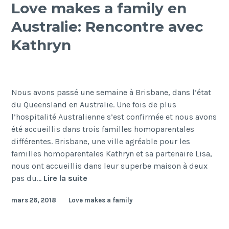
deux
Love makes a family en
papa
Australie: Rencontre avec
en
Nouve
Kathryn
Calé
Nous avons passé une semaine à Brisbane, dans l’état
du Queensland en Australie. Une fois de plus
l’hospitalité Australienne s’est confirmée et nous avons
été accueillis dans trois familles homoparentales
différentes. Brisbane, une ville agréable pour les
familles homoparentales Kathryn et sa partenaire Lisa,
nous ont accueillis dans leur superbe maison à deux
Love
pas du…
Lire la suite
makes
mars 26, 2018
Love makes a family
a
family
en