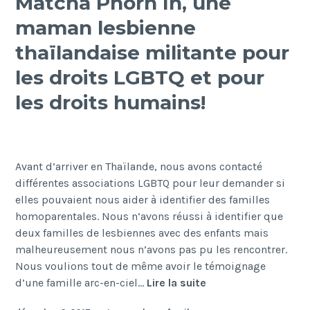
Matcha Phorn In, une
d’une
maman lesbienne
associatio
de
thaïlandaise militante pour
familles
les droits LGBTQ et pour
homoparen
en
les droits humains!
Australie
Avant d’arriver en Thaïlande, nous avons contacté
différentes associations LGBTQ pour leur demander si
elles pouvaient nous aider à identifier des familles
homoparentales. Nous n’avons réussi à identifier que
deux familles de lesbiennes avec des enfants mais
malheureusement nous n’avons pas pu les rencontrer.
Nous voulions tout de même avoir le témoignage
Matcha
d’une famille arc-en-ciel…
Lire la suite
Phorn