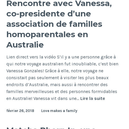
Rencontre avec Vanessa,
Australie:
co-presidente d’une
Rencontre
avec
association de familles
Kathryn
homoparentales en
Australie
Lien direct vers la vidéo S’il y a une personne grâce à
qui notre voyage australien fut inoubliable, c’est bien
Vanessa Gonzales! Grâce à elle, notre voyage ne
consistait pas seulement à visiter les plus beaux
endroits d’Australie, mais aussi à rencontrer des
familles merveilleuses et des personnes formidables
Rencontre
en Australie! Vanessa vit dans une…
Lire la suite
avec
février 26, 2018
Love makes a family
Vanessa,
co-
presidente