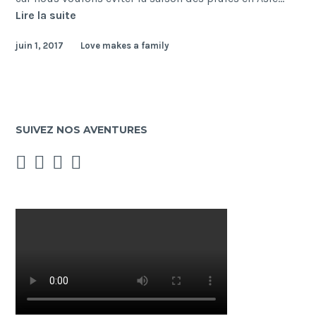
Notre
Lire la suite
itinéraire…
juin 1, 2017
Love makes a family
acte
2
(un
peu
plus
SUIVEZ NOS AVENTURES
détaillé)