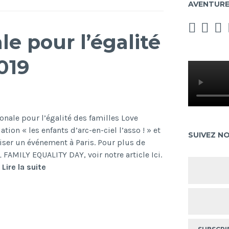
AVENTUR
e pour l’égalité
019
ionale pour l’égalité des familles Love
tion « les enfants d’arc-en-ciel l’asso ! » et
SUIVEZ N
iser un événement à Paris. Pour plus de
FAMILY EQUALITY DAY, voir notre article Ici.
Journée
…
Lire la suite
internationale
pour
l’égalité
des
familles