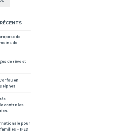
 RÉCENTS
propose de
moins de
ges de rêve et
Corfou en
 Delphes
née
le contre les
ies.
rnationale pour
 familles – IFED