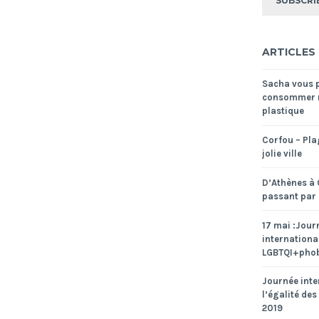
–
IFED
2019
ARTICLES
Sacha vous 
consommer 
plastique
Corfou – Pla
jolie ville
D’Athènes à 
passant par
17 mai :Jour
internationa
LGBTQI+phob
Journée inte
l’égalité des
2019