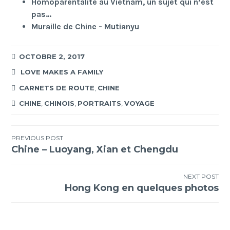
Homoparentalité au Vietnam, un sujet qui n’est
pas…
Muraille de Chine - Mutianyu
OCTOBRE 2, 2017
LOVE MAKES A FAMILY
CARNETS DE ROUTE
,
CHINE
CHINE
,
CHINOIS
,
PORTRAITS
,
VOYAGE
Navigation
PREVIOUS POST
Chine – Luoyang, Xian et Chengdu
de
l’article
NEXT POST
Hong Kong en quelques photos