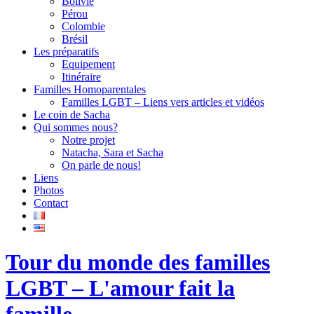
Bolivie
Pérou
Colombie
Brésil
Les préparatifs
Equipement
Itinéraire
Familles Homoparentales
Familles LGBT – Liens vers articles et vidéos
Le coin de Sacha
Qui sommes nous?
Notre projet
Natacha, Sara et Sacha
On parle de nous!
Liens
Photos
Contact
Tour du monde des familles
LGBT – L'amour fait la