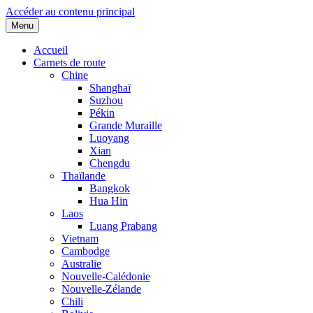
Accéder au contenu principal
Menu
Accueil
Carnets de route
Chine
Shanghaï
Suzhou
Pékin
Grande Muraille
Luoyang
Xian
Chengdu
Thaïlande
Bangkok
Hua Hin
Laos
Luang Prabang
Vietnam
Cambodge
Australie
Nouvelle-Calédonie
Nouvelle-Zélande
Chili