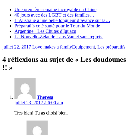
Une première semaine incroyable en Chine
40 jours avec des LGBT et des familles…
L’Australie a une belle longueur d’avance sur la…
Préparatifs coté santé pour le Tour du Monde
Argentine - Les Chutes d'Iguazu
La Nouvelle-Zélande, sans Van et sans regrets.
juillet 22, 2017
Love makes a family
Equipement
,
Les préparatifs
4 réflexions au sujet de «
Les doudounes
!!
»
Theresa
juillet 23, 2017 à 6:00 am
Tres bien! Tu as choisi bien.