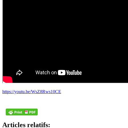
https://youtu.be/WsZ8Rws10CE
Articles relatifs: