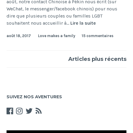
août, notre contact Chinoise à Pékin nous écrit (sur
WeChat, le messenger/facebook chinois) pour nous
dire que plusieurs couples ou familles LGBT
Une
souhaitent nous accueillir à…
Lire la suite
première
août 18, 2017
Love makes a family
15 commentaires
semaine
incroyable
en
Navigation
Chine
Articles plus récents
des
articles
SUIVEZ NOS AVENTURES
Lecteur