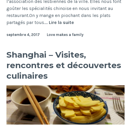
l’association des lesbiennes de la ville. Elles nous font
goûter les spécialités chinoise en nous invitant au
restaurant.On y mange en piochant dans les plats
Suzhou
partagés par tous.…
Lire la suite
–
septembre 4, 2017
Love makes a family
Rencontres
et
Jardin
Shanghai – Visites,
de
rencontres et découvertes
l’honorable
administrateur
culinaires