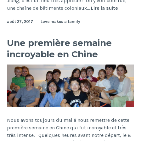
Jiang, c’est un lieu trés apprécié ! On y voit coté rue,
Balade
une chaîne de bâtiments coloniaux…
Lire la suite
à
août 27, 2017
Love makes a family
Shanghaï
:
« Le
Une première semaine
Bund »
incroyable en Chine
Nous avons toujours du mal à nous remettre de cette
première semaine en Chine qui fut incroyable et très
très intense. Quelques heures avant notre départ, le 8