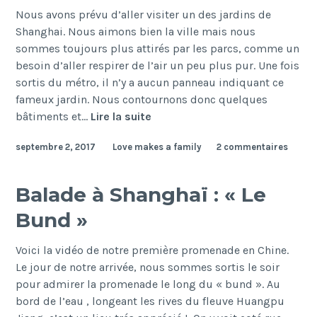
Nous avons prévu d’aller visiter un des jardins de
Shanghai. Nous aimons bien la ville mais nous
sommes toujours plus attirés par les parcs, comme un
besoin d’aller respirer de l’air un peu plus pur. Une fois
sortis du métro, il n’y a aucun panneau indiquant ce
fameux jardin. Nous contournons donc quelques
Shanghai
bâtiments et…
Lire la suite
–
septembre 2, 2017
Love makes a family
2 commentaires
Visites,
rencontres
et
Balade à Shanghaï : « Le
découvertes
Bund »
culinaires
Voici la vidéo de notre première promenade en Chine.
Le jour de notre arrivée, nous sommes sortis le soir
pour admirer la promenade le long du « bund ». Au
bord de l’eau , longeant les rives du fleuve Huangpu