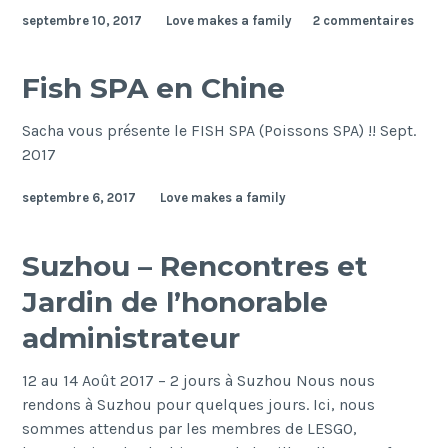
la
septembre 10, 2017
Love makes a family
2 commentaires
ville
aux
millions
Fish SPA en Chine
de
touristes….chinois
Sacha vous présente le FISH SPA (Poissons SPA) !! Sept.
2017
septembre 6, 2017
Love makes a family
Suzhou – Rencontres et
Jardin de l’honorable
administrateur
12 au 14 Août 2017 – 2 jours à Suzhou Nous nous
rendons à Suzhou pour quelques jours. Ici, nous
sommes attendus par les membres de LESGO,